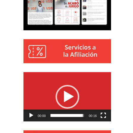
Reproductor
de
vídeo
00:00
00:16