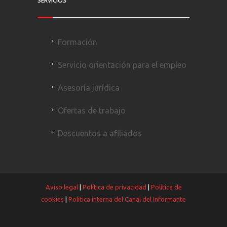
SERVICIOS
Formación
Servicio orientación para el empleo
Asesoría jurídica
Ofertas de trabajo
Descuentos a afiliados
Aviso legal
|
Política de privacidad
|
Política de
cookies
|
Politica interna del Canal del Informante