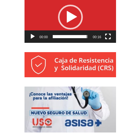
de
vídeo
00:00
00:16