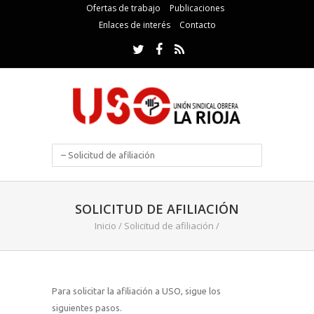
Ofertas de trabajo
Publicaciones
Enlaces de interés
Contacto
SOLICITUD DE AFILIACIÓN
Inicio
/
Solicitud de afiliación
/
Para solicitar la afiliación a USO, sigue los
siguientes pasos.