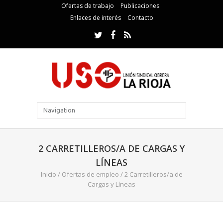
Ofertas de trabajo
Publicaciones
Enlaces de interés
Contacto
2 CARRETILLEROS/A DE CARGAS Y
LÍNEAS
Inicio
/
Ofertas de empleo
/
2 Carretilleros/a de
Cargas y Líneas