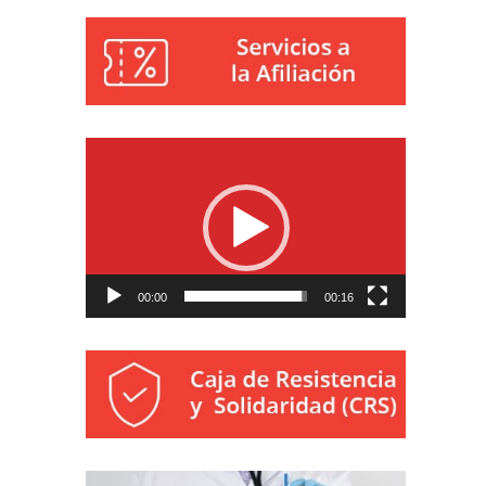
Reproductor
de
vídeo
00:00
00:16