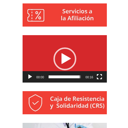
Reproductor
de
vídeo
00:00
00:16