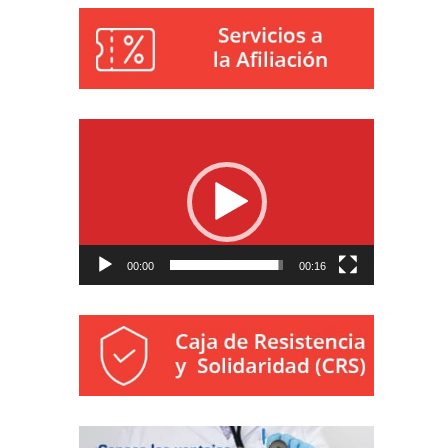
Reproductor
de
vídeo
00:00
00:16