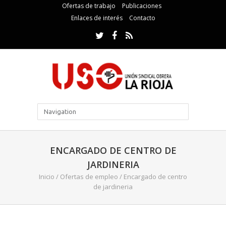
Ofertas de trabajo
Publicaciones
Enlaces de interés
Contacto
ENCARGADO DE CENTRO DE
JARDINERIA
Inicio
/
Ofertas de empleo
/
Encargado de centro
de jardineria