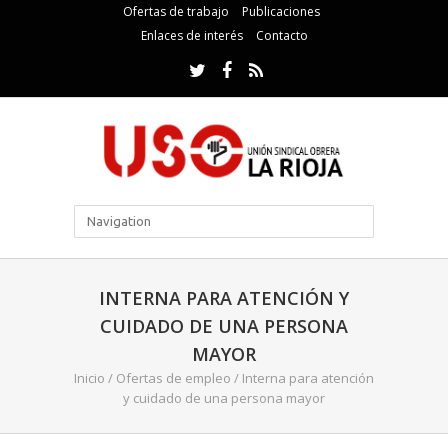
Ofertas de trabajo
Publicaciones
Enlaces de interés
Contacto
INTERNA PARA ATENCIÓN Y
CUIDADO DE UNA PERSONA
MAYOR
Inicio
/
Ofertas de empleo
/
Interna para atención
y cuidado de una persona mayor