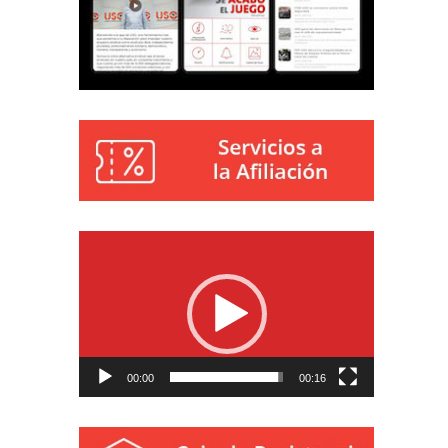
Reproductor
de
vídeo
00:00
00:16