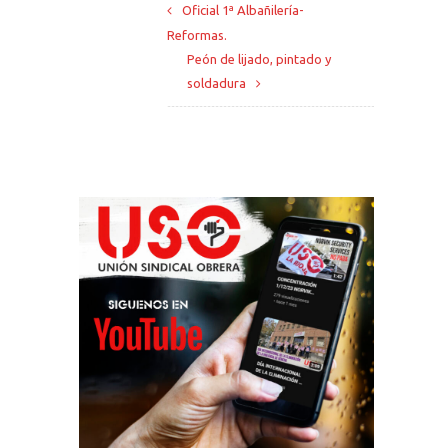
Oficial 1ª Albañilería-
Reformas.
Peón de lijado, pintado y
soldadura