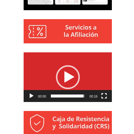
Reproductor
de
vídeo
00:00
00:16