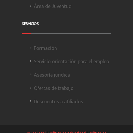
Área de Juventud
SERVICIOS
Formación
Servicio orientación para el empleo
Asesoría jurídica
Ofertas de trabajo
Descuentos a afiliados
Aviso legal
|
Política de privacidad
|
Política de