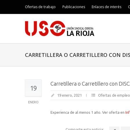
Ofertas de trabajo
Publicaciones
Enlaces de interés
C
CARRETILLERA O CARRETILLERO CON DI
Carretillera o Carretillero con D
19
19 enero, 2021
Ofertas de empleo
ENERO
Experienca de al menos 1 año. Ver oferta en
In
Comparte esta noticia: