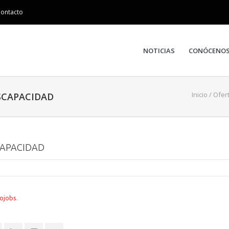
ontacto
NOTICIAS
CONÓCENO
Inicio
/
Ofer
SCAPACIDAD
ISCAPACIDAD
fojobs
.