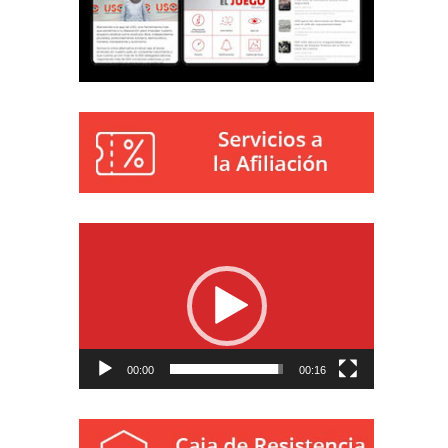
Reproductor
de
vídeo
00:00
00:16