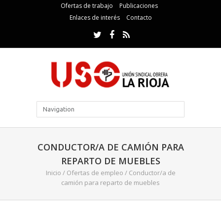
Ofertas de trabajo
Publicaciones
Enlaces de interés
Contacto
CONDUCTOR/A DE CAMIÓN PARA
REPARTO DE MUEBLES
Inicio
/
Ofertas de empleo
/
Conductor/a de
camión para reparto de muebles