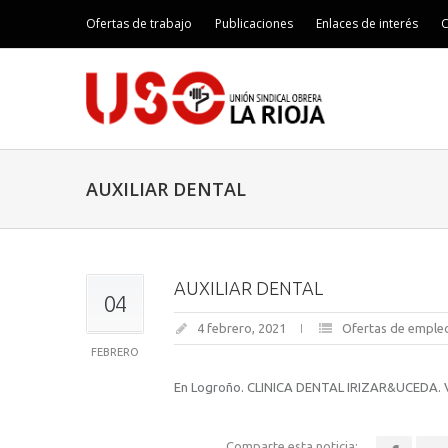
Ofertas de trabajo
Publicaciones
Enlaces de interés
C
AUXILIAR DENTAL
AUXILIAR DENTAL
04
4 febrero, 2021
Ofertas de emple
FEBRERO
En Logroño. CLINICA DENTAL IRIZAR&UCEDA. V
Comparte esta noticia: