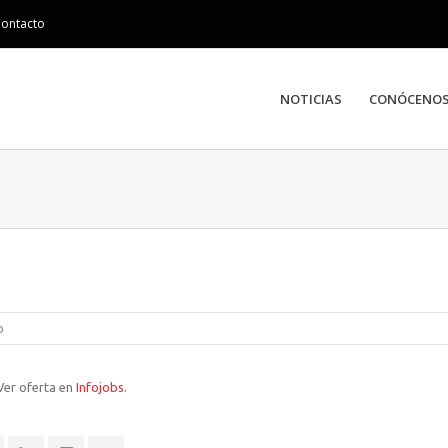
ontacto
NOTICIAS
CONÓCENO
o
er oferta en
Infojobs
.