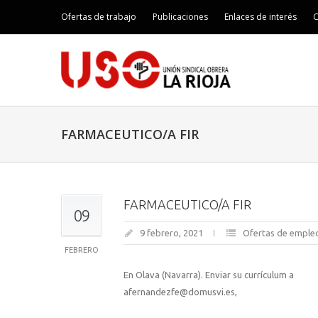
Ofertas de trabajo
Publicaciones
Enlaces de interés
C
FARMACEUTICO/A FIR
FARMACEUTICO/A FIR
09
9 febrero, 2021
Ofertas de emple
FEBRERO
En Olava (Navarra). Enviar su currículum a
afernandezfe@domusvi.es,