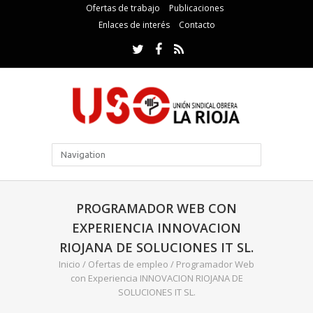
Ofertas de trabajo
Publicaciones
Enlaces de interés
Contacto
PROGRAMADOR WEB CON
EXPERIENCIA INNOVACION
RIOJANA DE SOLUCIONES IT SL.
Inicio
/
Ofertas de empleo
/
Programador Web
con Experiencia INNOVACION RIOJANA DE
SOLUCIONES IT SL.