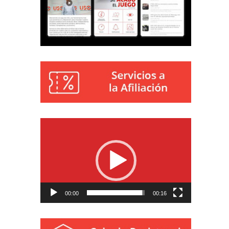
Reproductor
de
vídeo
00:00
00:16