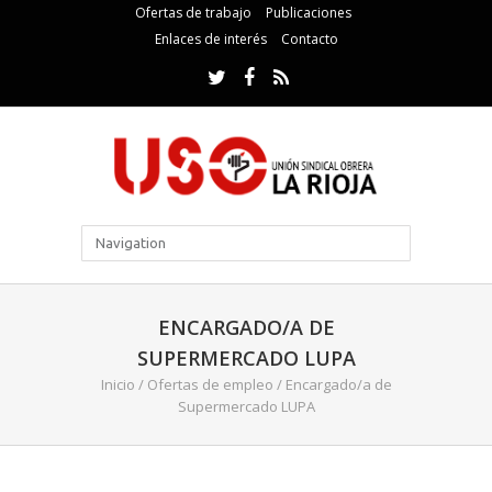
Ofertas de trabajo
Publicaciones
Enlaces de interés
Contacto
ENCARGADO/A DE
SUPERMERCADO LUPA
Inicio
/
Ofertas de empleo
/
Encargado/a de
Supermercado LUPA