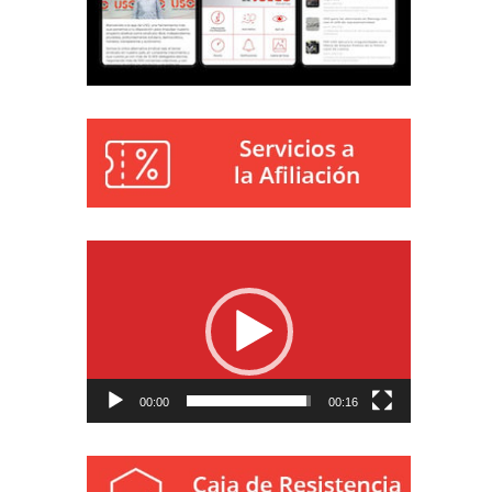
Reproductor
de
vídeo
00:00
00:16