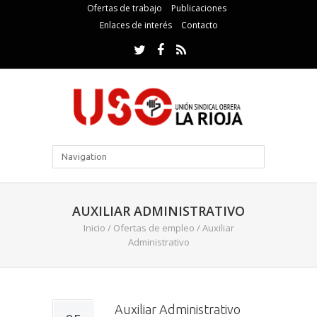
Ofertas de trabajo
Publicaciones
Enlaces de interés
Contacto
AUXILIAR ADMINISTRATIVO
Inicio
/
Ofertas de empleo
/
Auxiliar
Administrativo
Auxiliar Administrativo