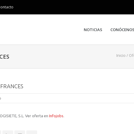
ontacto
NOTICIAS
CONÓCENO
Inicio
/
Of
CES
Y FRANCES
o
OGISIETE, S.L. Ver oferta en
Infojobs
.