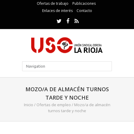
Ofertas de trabajo
Publicaciones
Enlaces de interés
Contacto
MOZO/A DE ALMACÉN TURNOS
TARDE Y NOCHE
Inicio
/
Ofertas de empleo
/
Mozo/a de almacén
turnos tarde y noche