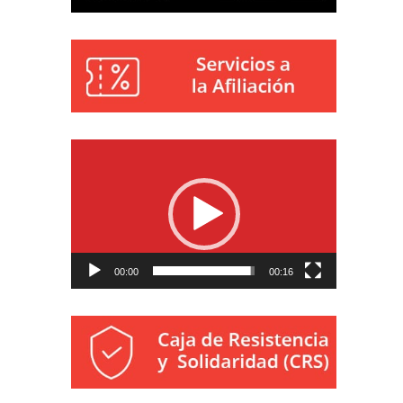
Reproductor
de
vídeo
00:00
00:16