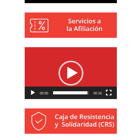
Reproductor
de
vídeo
00:00
00:16