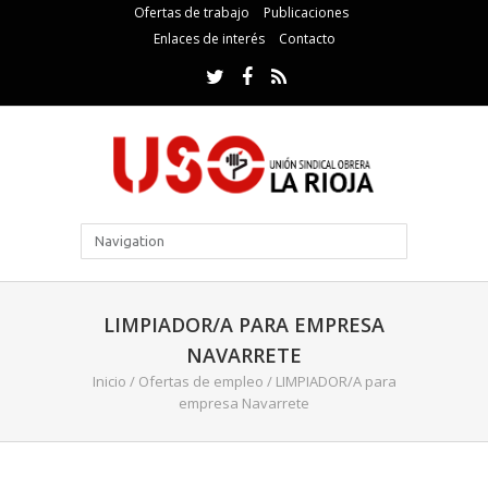
Ofertas de trabajo
Publicaciones
Enlaces de interés
Contacto
LIMPIADOR/A PARA EMPRESA
NAVARRETE
Inicio
/
Ofertas de empleo
/
LIMPIADOR/A para
empresa Navarrete