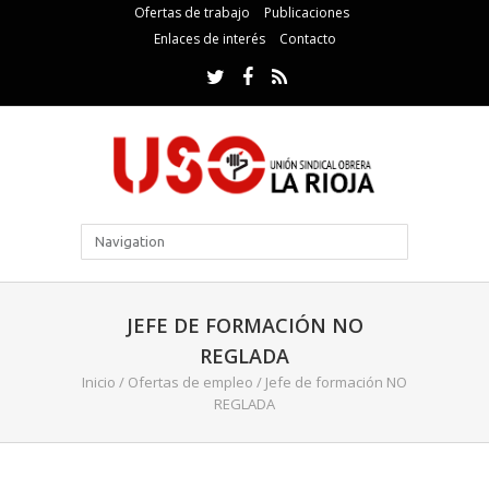
Ofertas de trabajo
Publicaciones
Enlaces de interés
Contacto
JEFE DE FORMACIÓN NO
REGLADA
Inicio
/
Ofertas de empleo
/
Jefe de formación NO
REGLADA