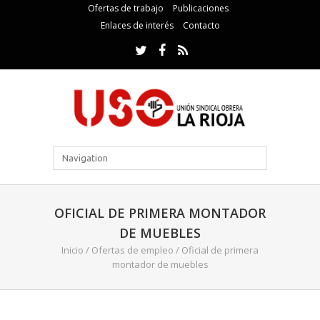
Ofertas de trabajo
Publicaciones
Enlaces de interés
Contacto
OFICIAL DE PRIMERA MONTADOR
DE MUEBLES
Inicio
/
Ofertas de empleo
/
Oficial de primera
montador de muebles