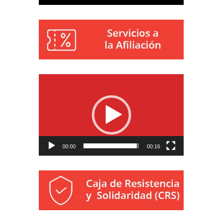
Reproductor
de
vídeo
00:00
00:16