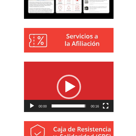
Reproductor
de
vídeo
00:00
00:16