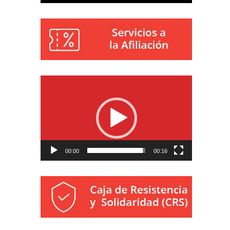
Reproductor
de
vídeo
00:00
00:16