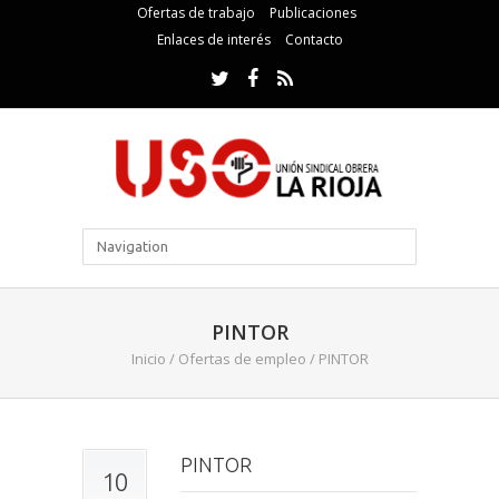
Ofertas de trabajo
Publicaciones
Enlaces de interés
Contacto
PINTOR
Inicio
/
Ofertas de empleo
/
PINTOR
PINTOR
10