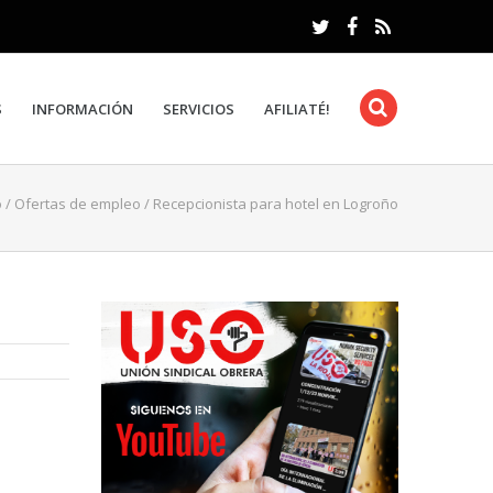
S
INFORMACIÓN
SERVICIOS
AFILIATÉ!
o
/
Ofertas de empleo
/
Recepcionista para hotel en Logroño