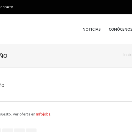
ontacto
NOTICIAS
CONÓCENO
Inici
OÑO
ño
 puesto. Ver oferta en
Infojobs
.