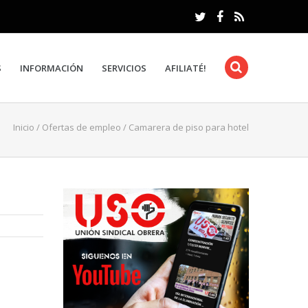
S
INFORMACIÓN
SERVICIOS
AFILIATÉ!
Inicio
/
Ofertas de empleo
/
Camarera de piso para hotel