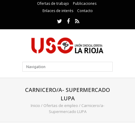
Ofertas de trabajo
Publicaciones
Enlaces de interés
Contacto
CARNICERO/A- SUPERMERCADO
LUPA
Inicio
/
Ofertas de empleo
/
Carnicero/a-
Supermercado LUPA