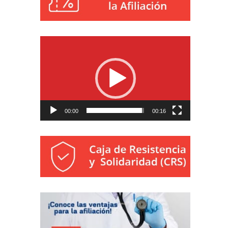
Reproductor
de
vídeo
00:00
00:16