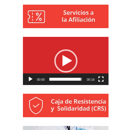
Reproductor
de
vídeo
00:00
00:16