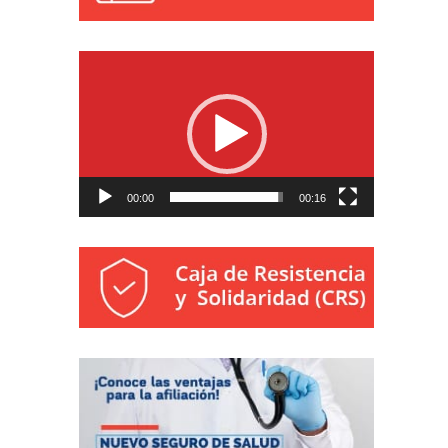
Reproductor
de
vídeo
00:00
00:16