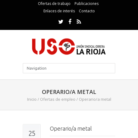
Ofertas de trabajo
Publicaciones
Enlaces de interés
Contacto
OPERARIO/A METAL
Inicio
/
Ofertas de empleo
/
Operario/a metal
Operario/a metal
25