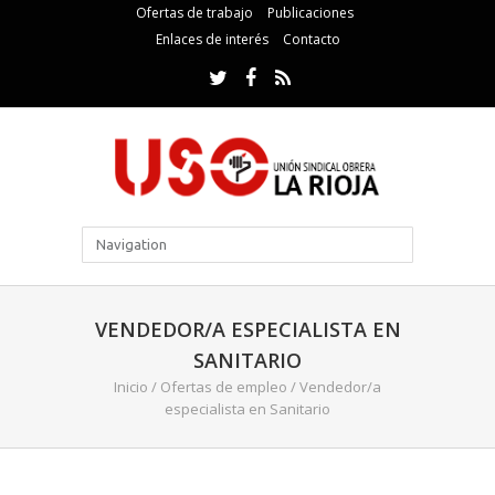
Ofertas de trabajo
Publicaciones
Enlaces de interés
Contacto
VENDEDOR/A ESPECIALISTA EN
SANITARIO
Inicio
/
Ofertas de empleo
/
Vendedor/a
especialista en Sanitario