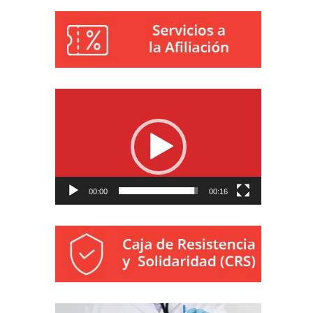
Reproductor
de
vídeo
00:00
00:16