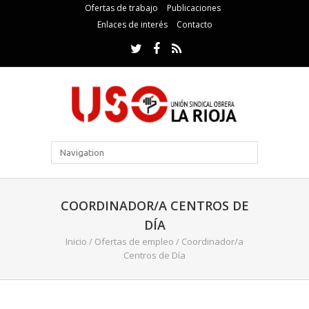
Ofertas de trabajo
Publicaciones
Enlaces de interés
Contacto
COORDINADOR/A CENTROS DE
DÍA
Inicio
/
Ofertas de empleo
/
Coordinador/a
Centros de Día