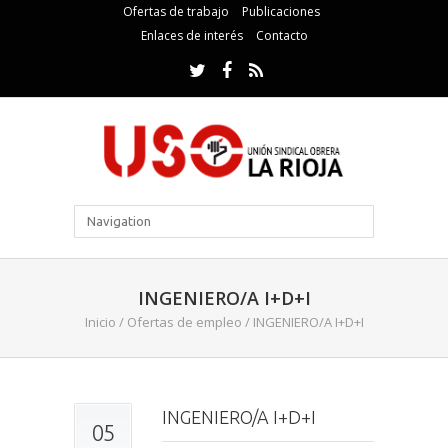
Ofertas de trabajo
Publicaciones
Enlaces de interés
Contacto
INGENIERO/A I+D+I
Inicio
/
Ofertas de empleo
/
INGENIERO/A I+D+I
INGENIERO/A I+D+I
05