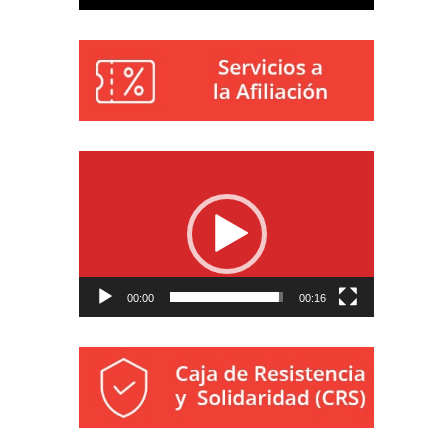
Reproductor
de
vídeo
00:00
00:16