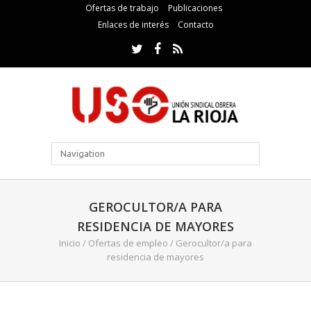
Ofertas de trabajo
Publicaciones
Enlaces de interés
Contacto
GEROCULTOR/A PARA
RESIDENCIA DE MAYORES
Inicio
/
Ofertas de empleo
/
Gerocultor/a para
residencia de mayores