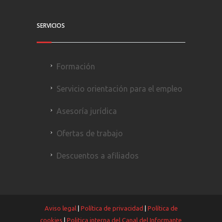
SERVICIOS
Formación
Servicio orientación para el empleo
Asesoría jurídica
Ofertas de trabajo
Descuentos a afiliados
Aviso legal
|
Política de privacidad
|
Política de
cookies
|
Politica interna del Canal del Informante