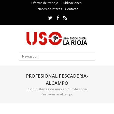
Ofertas de trabajo
Publicaciones
Enlaces de interés
Contacto
PROFESIONAL PESCADERIA-
ALCAMPO
Inicio
/
Ofertas de empleo
/
Profesional
Pescaderia- Alcampo