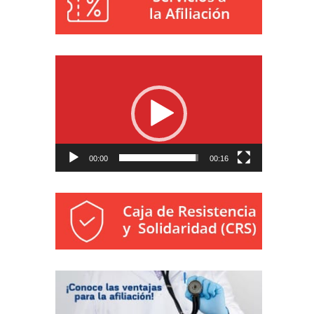
Reproductor
de
vídeo
00:00
00:16