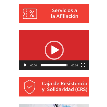
Reproductor
de
vídeo
00:00
00:16