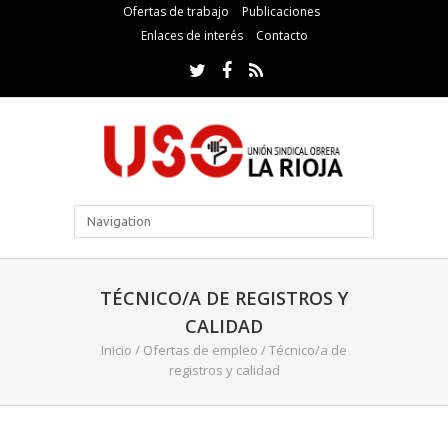
Ofertas de trabajo
Publicaciones
Enlaces de interés
Contacto
TÉCNICO/A DE REGISTROS Y
CALIDAD
Inicio
/
Ofertas de empleo
/
Técnico/a de
registros y calidad