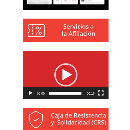
Reproductor
de
vídeo
00:00
00:16