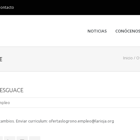
ontacto
NOTICIAS
CONÓCENO
Inicio
/
O
E
DESGUACE
mpleo
ecambios. Enviar curriculum: ofertaslogrono.empleo@larioja.org