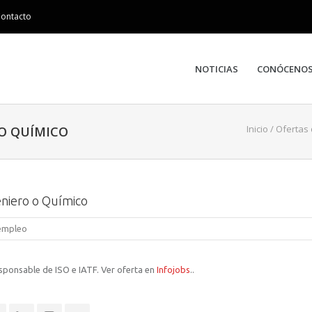
ontacto
NOTICIAS
CONÓCENO
Inicio
/
Ofertas
 O QUÍMICO
iero o Químico
 empleo
ponsable de ISO e IATF. Ver oferta en
Infojobs
..