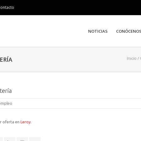
ontacto
NOTICIAS
CONÓCENO
Inicio
/
ERÍA
tería
 empleo
r oferta en
Leroy
.