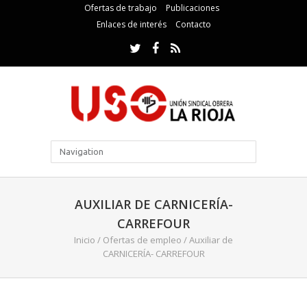
Ofertas de trabajo
Publicaciones
Enlaces de interés
Contacto
AUXILIAR DE CARNICERÍA-
CARREFOUR
Inicio
/
Ofertas de empleo
/
Auxiliar de
CARNICERÍA- CARREFOUR