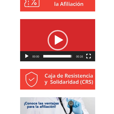
Reproductor
de
vídeo
00:00
00:16