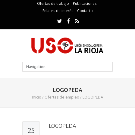
Ofertas de trabajo
Publicaciones
Enlaces de interés
Contacto
LOGOPEDA
Inicio
/
Ofertas de empleo
/
LOGOPEDA
LOGOPEDA
25