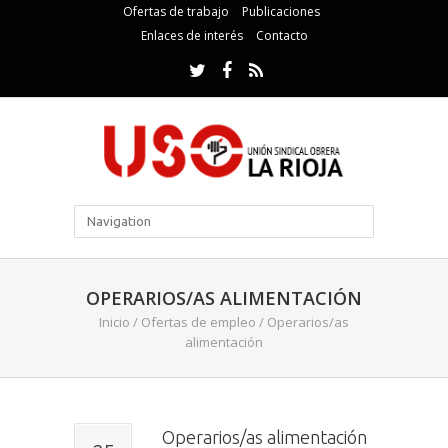
Ofertas de trabajo
Publicaciones
Enlaces de interés
Contacto
OPERARIOS/AS ALIMENTACIÓN
Inicio
/
Ofertas de empleo
/
Operarios/as
alimentación
Operarios/as alimentación