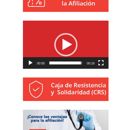
Reproductor
de
vídeo
00:00
00:16