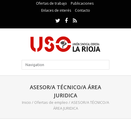
Ofertas de trabajo
Publicaciones
Enlaces de interés
Contacto
ASESOR/A TÉCNICO/A ÁREA
JURIDICA
Inicio
/
Ofertas de empleo
/
ASESOR/A TÉCNICO/A
ÁREA JURIDICA