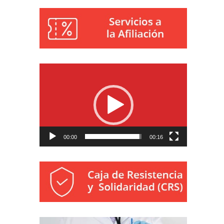
Reproductor
de
vídeo
00:00
00:16