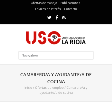
Ofertas de trabajo
Publicaciones
Enlaces de interés
Contacto
CAMARERO/A Y AYUDANTE/A DE
COCINA
Inicio
/
Ofertas de empleo
/
Camarero/a y
ayudante/a de cocina